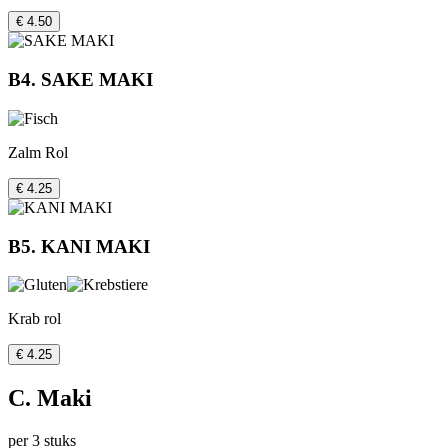
€ 4.50
B4. SAKE MAKI
Zalm Rol
€ 4.25
B5. KANI MAKI
Krab rol
€ 4.25
C. Maki
per 3 stuks