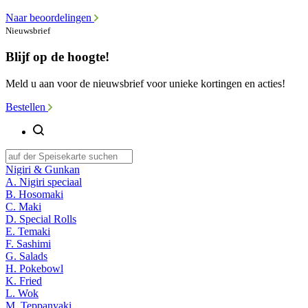
Naar beoordelingen
Nieuwsbrief
Blijf op de hoogte!
Meld u aan voor de nieuwsbrief voor unieke kortingen en acties!
Bestellen
Nigiri & Gunkan
A. Nigiri speciaal
B. Hosomaki
C. Maki
D. Special Rolls
E. Temaki
F. Sashimi
G. Salads
H. Pokebowl
K. Fried
L. Wok
M. Teppanyaki