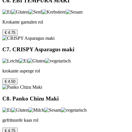
C6. EBI TEMPURA MAKI
Krokante garnalen rol
€ 4.75
C7. CRISPY Asparagus maki
krokante asperge rol
€ 4.50
C8. Panko Chizu Maki
gefrituurde kaas rol
€ 4.75